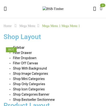
0
Home
Mega Menu
Mega Menu 1
Mega Menu 1
Shop Layout
Sidebar
HOT
HOT
HOT
HOT
Filter Drawer
Filter Dropdown
Filter Off Canvas
Shop With Background
Shop Image Categories
Shop Mini Categories
Shop Only Categories
Shop Icon Categories
Shop Categories Banner
Shop Bestseller Section
new
Product Layout