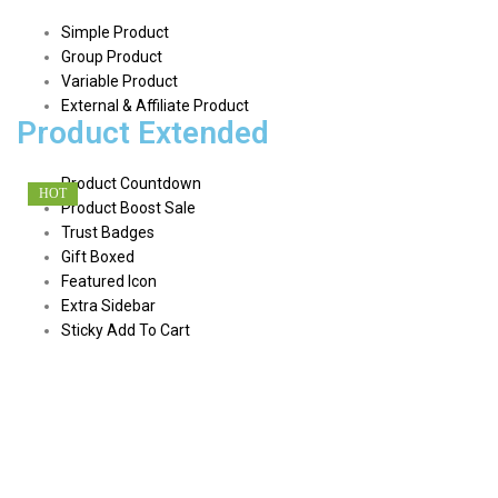
Simple Product
Group Product
Variable Product
External & Affiliate Product
Product Extended
Product Countdown
HOT
HOT
Product Boost Sale
Trust Badges
Gift Boxed
Featured Icon
Extra Sidebar
Sticky Add To Cart