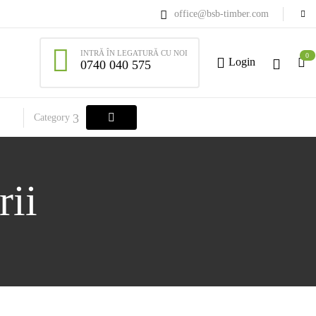
office@bsb-timber.com
INTRĂ ÎN LEGATURĂ CU NOI
0
Login
0740 040 575
Category
rii