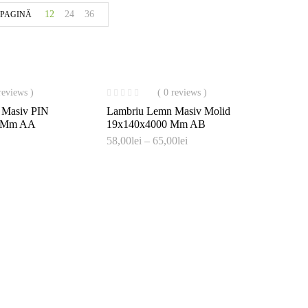
12
24
36
 PAGINĂ
reviews )
( 0 reviews )
 Masiv PIN
Lambriu Lemn Masiv Molid
0 Mm AA
19x140x4000 Mm AB
Interval
58,00
lei
–
65,00
lei
de
prețuri:
58,00lei
până
la
65,00lei