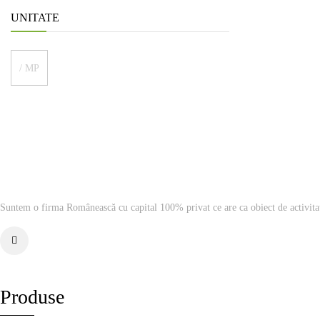
UNITATE
/ MP
Suntem o firma Românească cu capital 100% privat ce are ca obiect de activita
Produse