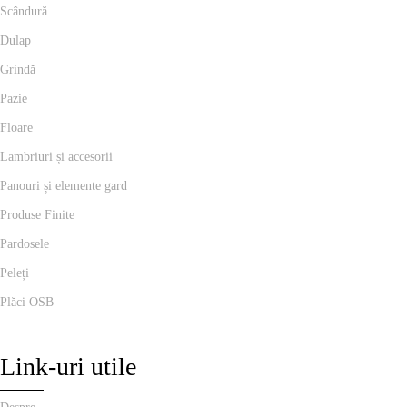
Scândură
Dulap
Grindă
Pazie
Floare
Lambriuri și accesorii
Panouri și elemente gard
Produse Finite
Pardosele
Peleți
Plăci OSB
Link-uri utile