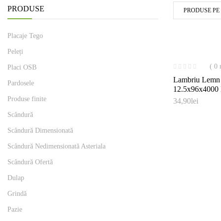
PRODUSE
PRODUSE PE
Placaje Tego
Peleți
( 0 
Placi OSB
Lambriu Lemn
Pardosele
12.5x96x400
Produse finite
34,90
lei
Scândură
Scândură Dimensionată
Scândură Nedimensionată Asteriala
Scândură Ofertă
Dulap
Grindă
Pazie