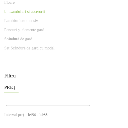
Floare
Lambriuri și accesorii
Lambiru lemn masiv
Panouri și elemente gard
Scândură de gard
Set Scândură de gard cu model
Filtru
PREȚ
Interval preț :
lei
34
- lei
65