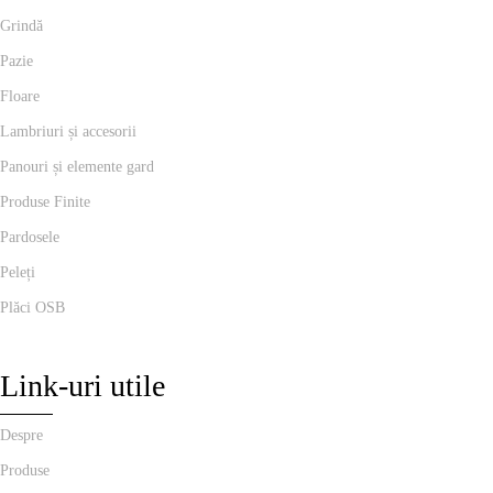
Grindă
Pazie
Floare
Lambriuri și accesorii
Panouri și elemente gard
Produse Finite
Pardosele
Peleți
Plăci OSB
Link-uri utile
Despre
Produse