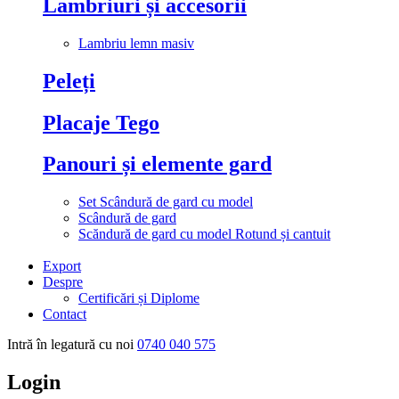
Lambriuri și accesorii
Lambriu lemn masiv
Peleți
Placaje Tego
Panouri și elemente gard
Set Scândură de gard cu model
Scândură de gard
Scăndură de gard cu model Rotund și cantuit
Export
Despre
Certificări și Diplome
Contact
Intră în legatură cu noi
0740 040 575
Login