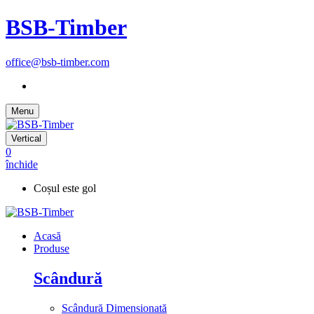
BSB-Timber
office@bsb-timber.com
Menu
Vertical
0
închide
Coșul este gol
Acasă
Produse
Scândură
Scândură Dimensionată