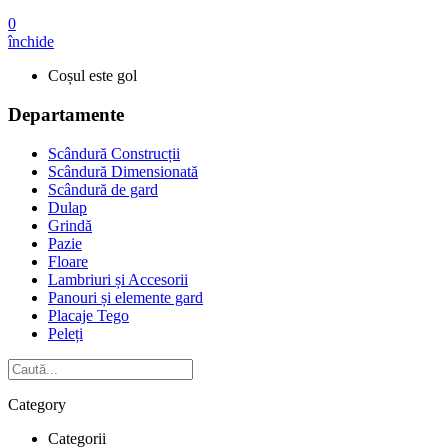
0
închide
Coșul este gol
Departamente
Scândură Construcții
Scândură Dimensionată
Scândură de gard
Dulap
Grindă
Pazie
Floare
Lambriuri și Accesorii
Panouri și elemente gard
Placaje Tego
Peleți
Category
Categorii