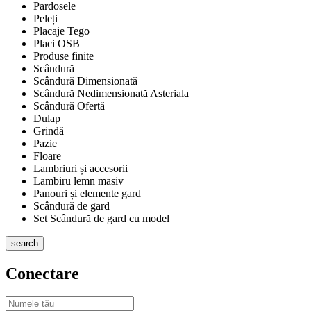
Pardosele
Peleți
Placaje Tego
Placi OSB
Produse finite
Scândură
Scândură Dimensionată
Scândură Nedimensionată Asteriala
Scândură Ofertă
Dulap
Grindă
Pazie
Floare
Lambriuri și accesorii
Lambiru lemn masiv
Panouri și elemente gard
Scândură de gard
Set Scândură de gard cu model
search
Conectare