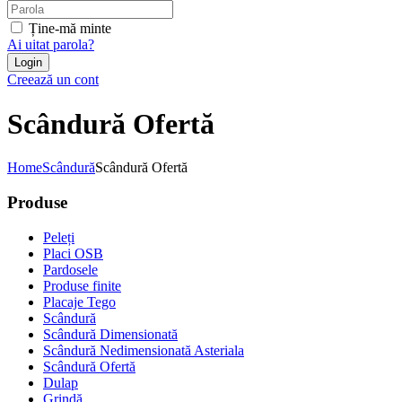
Ține-mă minte
Ai uitat parola?
Creează un cont
Scândură Ofertă
Home
Scândură
Scândură Ofertă
Produse
Peleți
Placi OSB
Pardosele
Produse finite
Placaje Tego
Scândură
Scândură Dimensionată
Scândură Nedimensionată Asteriala
Scândură Ofertă
Dulap
Grindă