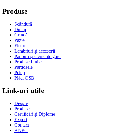
Produse
Scândură
Dulap
Grindă
Pazie
Floare
Lambriuri și accesorii
Panouri și elemente gard
Produse Finite
Pardosele
Peleți
Plăci OSB
Link-uri utile
Despre
Produse
Certificări și Diplome
Export
Contact
ANPC