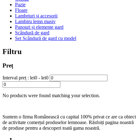
Pazie
Floare
Lambriuri și accesorii
Lambiru lemn masiv
Panouri și elemente gard
Scândură de gard
Set Scândură de gard cu model
Filtru
Preț
Interval preț :
lei
0
- lei
0
No products were found matching your selection.
Suntem o firma Românească cu capital 100% privat ce are ca obiect
de activitate comerțul produselor lemnoase. Răsfoiți pagina noastră
de produse pentru a descoperi toată gama noastră.