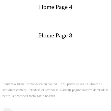
Home Page 4
Home Page 8
Suntem o firma Românească cu capital 100% privat ce are ca obiect de
activitate comerțul produselor lemnoase. Răsfoiți pagina noastră de produse
pentru a descoperi toată gama noastră.