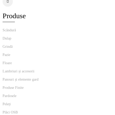
Produse
Scândură
Dulap
Grindă
Pazie
Floare
Lambriuri și accesorii
Panouri și elemente gard
Produse Finite
Pardosele
Peleți
Plăci OSB