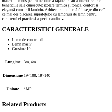
material lemnos pentru decorarea fațadelor sau a interioarelor cu
beneficiile sale cunoscute: izolare termică și fonică, confort și
eleganță cum ar fi lambriu. Arhitectura modernă folosește din ce în
ce mai des placarea suprafețelor cu lambriuri de lemn pentru
caracterul ei practic si aspect scandinav.
CARACTERISTICI GENERALE
Lemn de constructii
Lemn masiv
Grosime 19
Lungime
3m, 4m
Dimensiune
19×100, 19×140
Unitate
/ MP
Related Products