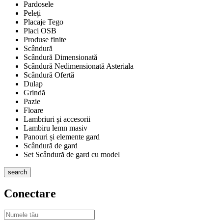
Pardosele
Peleți
Placaje Tego
Placi OSB
Produse finite
Scândură
Scândură Dimensionată
Scândură Nedimensionată Asteriala
Scândură Ofertă
Dulap
Grindă
Pazie
Floare
Lambriuri și accesorii
Lambiru lemn masiv
Panouri și elemente gard
Scândură de gard
Set Scândură de gard cu model
search
Conectare