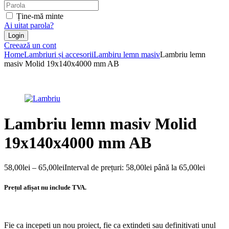
Ține-mă minte
Ai uitat parola?
Creează un cont
Home
Lambriuri și accesorii
Lambiru lemn masiv
Lambriu lemn
masiv Molid 19x140x4000 mm AB
Lambriu lemn masiv Molid
19x140x4000 mm AB
58,00
lei
–
65,00
lei
Interval de prețuri: 58,00lei până la 65,00lei
Prețul afișat nu include TVA.
Fie ca incepeti un nou proiect, fie ca extindeti sau definitivati unul