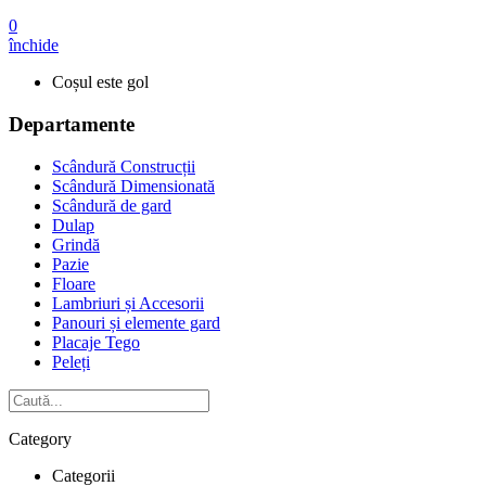
0
închide
Coșul este gol
Departamente
Scândură Construcții
Scândură Dimensionată
Scândură de gard
Dulap
Grindă
Pazie
Floare
Lambriuri și Accesorii
Panouri și elemente gard
Placaje Tego
Peleți
Category
Categorii