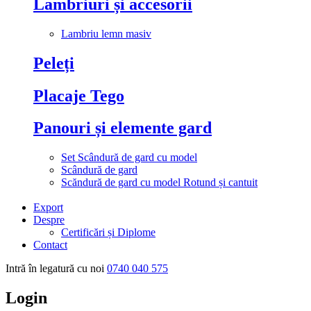
Lambriuri și accesorii
Lambriu lemn masiv
Peleți
Placaje Tego
Panouri și elemente gard
Set Scândură de gard cu model
Scândură de gard
Scăndură de gard cu model Rotund și cantuit
Export
Despre
Certificări și Diplome
Contact
Intră în legatură cu noi
0740 040 575
Login