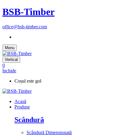
BSB-Timber
office@bsb-timber.com
Menu
Vertical
0
închide
Coșul este gol
Acasă
Produse
Scândură
Scândură Dimensionată