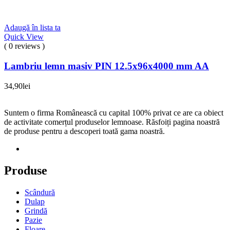
Adaugă în lista ta
Quick View
( 0 reviews )
Lambriu lemn masiv PIN 12.5x96x4000 mm AA
34,90
lei
Suntem o firma Românească cu capital 100% privat ce are ca obiect
de activitate comerțul produselor lemnoase. Răsfoiți pagina noastră
de produse pentru a descoperi toată gama noastră.
Produse
Scândură
Dulap
Grindă
Pazie
Floare