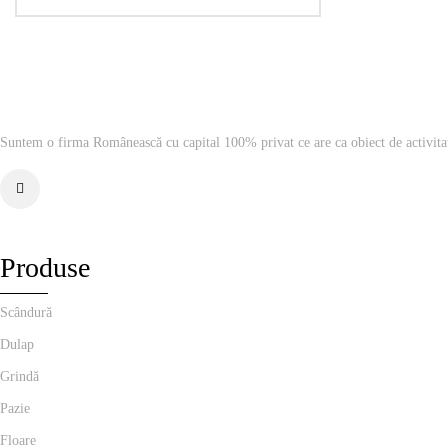
Suntem o firma Românească cu capital 100% privat ce are ca obiect de activita
Produse
Scândură
Dulap
Grindă
Pazie
Floare