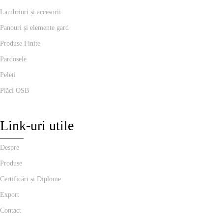
Lambriuri și accesorii
Panouri și elemente gard
Produse Finite
Pardosele
Peleți
Plăci OSB
Link-uri utile
Despre
Produse
Certificări și Diplome
Export
Contact