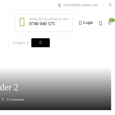
office@bsb-timber.com
INTRĂ ÎN LEGATURĂ CU NOI
0
Login
0740 040 575
Category
der 2
0
Comments