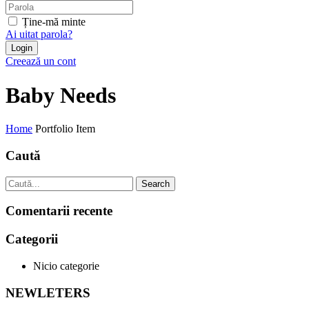
Ține-mă minte
Ai uitat parola?
Creează un cont
Baby Needs
Home
Portfolio Item
Caută
Search
Comentarii recente
Categorii
Nicio categorie
NEWLETERS