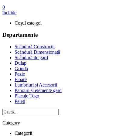
0
închide
Coșul este gol
Departamente
Scândură Construcții
Scândură Dimensionată
Scândură de gard
Dulap
Grindă
Pazie
Floare
Lambriuri și Accesorii
Panouri și elemente gard
Placaje Tego
Peleți
Category
Categorii