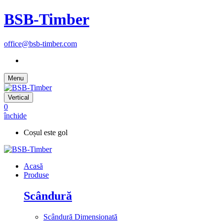
BSB-Timber
office@bsb-timber.com
Menu
Vertical
0
închide
Coșul este gol
Acasă
Produse
Scândură
Scândură Dimensionată