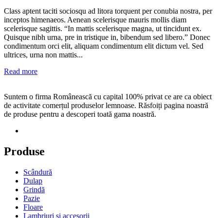
Class aptent taciti sociosqu ad litora torquent per conubia nostra, per
inceptos himenaeos. Aenean scelerisque mauris mollis diam
scelerisque sagittis. “In mattis scelerisque magna, ut tincidunt ex.
Quisque nibh urna, pre in tristique in, bibendum sed libero.” Donec
condimentum orci elit, aliquam condimentum elit dictum vel. Sed
ultrices, urna non mattis...
Read more
Suntem o firma Românească cu capital 100% privat ce are ca obiect
de activitate comerțul produselor lemnoase. Răsfoiți pagina noastră
de produse pentru a descoperi toată gama noastră.
Produse
Scândură
Dulap
Grindă
Pazie
Floare
Lambriuri și accesorii