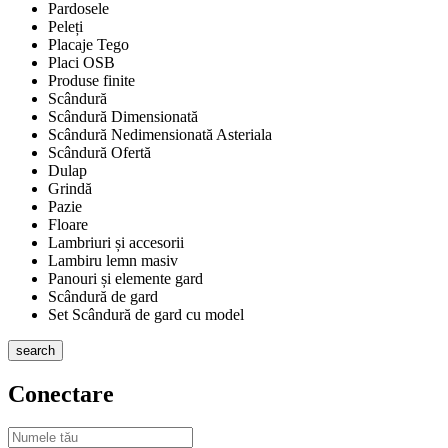
Pardosele
Peleți
Placaje Tego
Placi OSB
Produse finite
Scândură
Scândură Dimensionată
Scândură Nedimensionată Asteriala
Scândură Ofertă
Dulap
Grindă
Pazie
Floare
Lambriuri și accesorii
Lambiru lemn masiv
Panouri și elemente gard
Scândură de gard
Set Scândură de gard cu model
search
Conectare