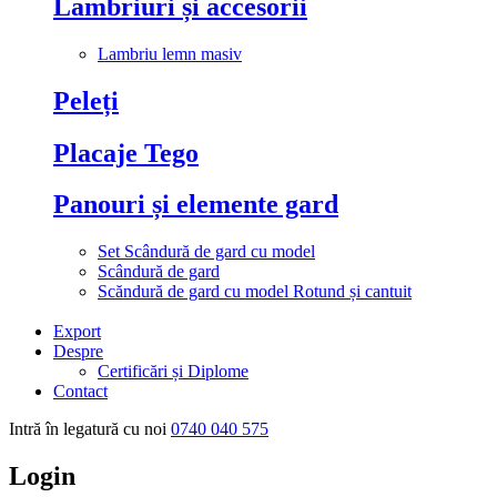
Lambriuri și accesorii
Lambriu lemn masiv
Peleți
Placaje Tego
Panouri și elemente gard
Set Scândură de gard cu model
Scândură de gard
Scăndură de gard cu model Rotund și cantuit
Export
Despre
Certificări și Diplome
Contact
Intră în legatură cu noi
0740 040 575
Login