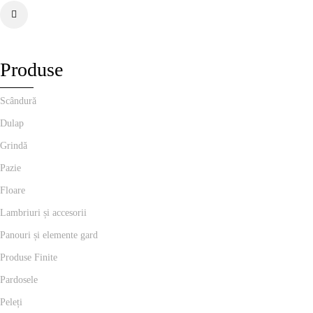
Produse
Scândură
Dulap
Grindă
Pazie
Floare
Lambriuri și accesorii
Panouri și elemente gard
Produse Finite
Pardosele
Peleți