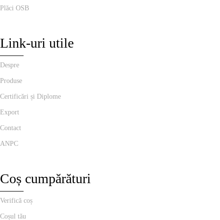
Plăci OSB
Link-uri utile
Despre
Produse
Certificări și Diplome
Export
Contact
ANPC
Coș cumpărături
Verifică coș
Coșul tău