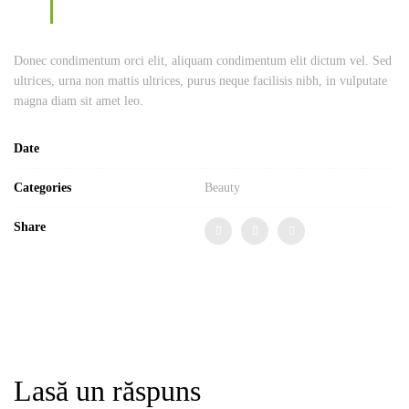
Donec condimentum orci elit, aliquam condimentum elit dictum vel. Sed
ultrices, urna non mattis ultrices, purus neque facilisis nibh, in vulputate
magna diam sit amet leo.
Date
Categories
Beauty
Share
Lasă un răspuns