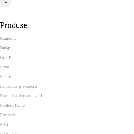
Produse
Scândură
Dulap
Grindă
Pazie
Floare
Lambriuri și accesorii
Panouri și elemente gard
Produse Finite
Pardosele
Peleți