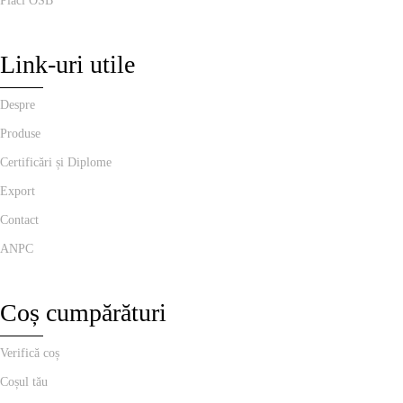
Plăci OSB
Link-uri utile
Despre
Produse
Certificări și Diplome
Export
Contact
ANPC
Coș cumpărături
Verifică coș
Coșul tău